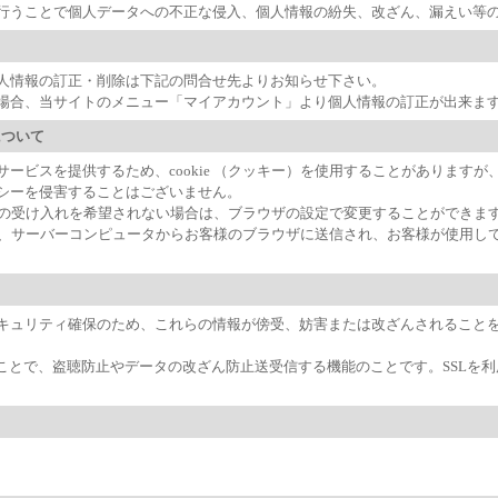
行うことで個人データへの不正な侵入、個人情報の紛失、改ざん、漏えい等
人情報の訂正・削除は下記の問合せ先よりお知らせ下さい。
場合、当サイトのメニュー「マイアカウント」より個人情報の訂正が出来ま
用について
サービスを提供するため、cookie （クッキー）を使用することがあります
シーを侵害することはございません。
キー）の受け入れを希望されない場合は、ブラウザの設定で変更することができま
ー）とは、サーバーコンピュータからお客様のブラウザに送信され、お客様が使用
リティ確保のため、これらの情報が傍受、妨害または改ざんされることを防ぐ目的でSS
することで、盗聴防止やデータの改ざん防止送受信する機能のことです。SSL