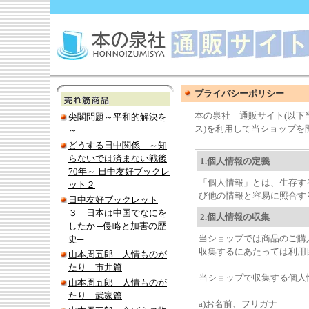
プライバシーポリシー
本の泉社 通販サイト(以下
尖閣問題～平和的解決を
ス)を利用して当ショップを
～
どうする日中関係 ～知
らないでは済まない戦後
1.個人情報の定義
70年～ 日中友好ブックレ
「個人情報」とは、生存す
ット２
び他の情報と容易に照合す
日中友好ブックレット
３ 日本は中国でなにを
2.個人情報の収集
したか ─侵略と加害の歴
当ショップでは商品のご購
史─
収集するにあたっては利用
山本周五郎 人情ものが
たり 市井篇
当ショップで収集する個人
山本周五郎 人情ものが
たり 武家篇
a)お名前、フリガナ