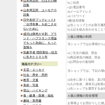
山本周五郎 心ばえの物
b)ご住所
語集
c)お電話番号
山本周五郎 ユーモア小
d)メールアドレス
説集
e)パスワード
日中友好ブックレット4
f)配送先情報
「台湾有事」を起こさせ
g)当ショップとのお取引履
ないために
h)上記を組み合わせるこ
成功は偶然が８割 プラ
3.個人情報の利用
ンド・ハプスタンス理論
でもっと自由に、もっと
当ショップではお客様から
冒険を
気象学者 増田善信―信念
a)ご注文の確認、照会
に生きた１０１年
b)商品発送の確認、照会
c)お問合せの返信時
文芸・エッセイ
当ショップでは、下記の場
社会・歴史・思想
a)法令に基づく場合、及
教育・児童
b)人の生命、身体又は財
美術・写真
c)当ショップを運営する
登山・ハイキング
食・健康・医療・福祉
4.個人情報の安全管理
趣味・実用書
お客様よりお預かりした個