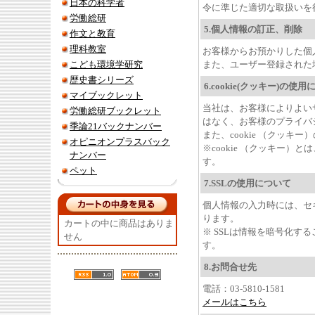
日本の科学者
令に準じた適切な取扱いを
労働総研
5.個人情報の訂正、削除
作文と教育
理科教室
お客様からお預かりした個
こども環境学研究
また、ユーザー登録された
歴史書シリーズ
6.cookie(クッキー)の使
マイブックレット
当社は、お客様によりよい
労働総研ブックレット
はなく、お客様のプライバ
季論21バックナンバー
また、cookie （クッ
オピニオンプラスバック
※cookie （クッキ
ナンバー
す。
ペット
7.SSLの使用について
個人情報の入力時には、セキュ
ります。
カートの中に商品はありま
※ SSLは情報を暗号化
せん
す。
8.お問合せ先
電話：03-5810-1581
メールはこちら