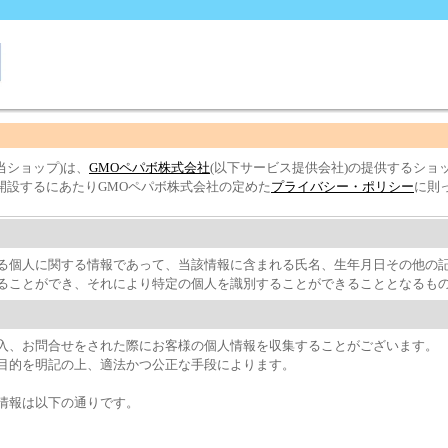
当ショップ)は、
GMOペパボ株式会社
(以下サービス提供会社)の提供するショ
開設するにあたりGMOペパボ株式会社の定めた
プライバシー・ポリシー
に則
る個人に関する情報であって、当該情報に含まれる氏名、生年月日その他の
ることができ、それにより特定の個人を識別することができることとなるも
入、お問合せをされた際にお客様の個人情報を収集することがございます。
目的を明記の上、適法かつ公正な手段によります。
情報は以下の通りです。