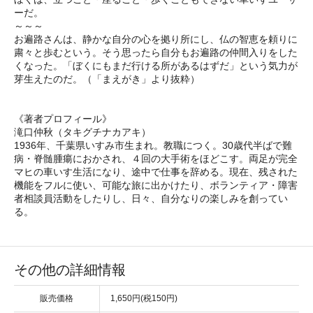
ーだ。
～～～
お遍路さんは、静かな自分の心を拠り所にし、仏の智恵を頼りに
粛々と歩むという。そう思ったら自分もお遍路の仲間入りをした
くなった。「ぼくにもまだ行ける所があるはずだ」という気力が
芽生えたのだ。（「まえがき」より抜粋）
《著者プロフィール》
滝口仲秋（タキグチナカアキ）
1936年、千葉県いすみ市生まれ。教職につく。30歳代半ばで難
病・脊髄腫瘍におかされ、４回の大手術をほどこす。両足が完全
マヒの車いす生活になり、途中で仕事を辞める。現在、残された
機能をフルに使い、可能な旅に出かけたり、ボランティア・障害
者相談員活動をしたりし、日々、自分なりの楽しみを創ってい
る。
その他の詳細情報
販売価格
1,650円(税150円)