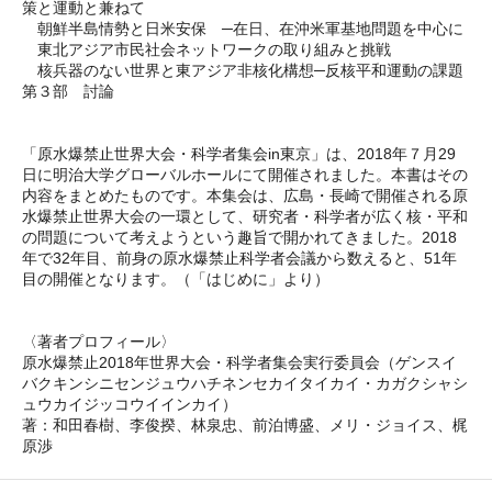
策と運動と兼ねて
朝鮮半島情勢と日米安保 ─在日、在沖米軍基地問題を中心に
東北アジア市民社会ネットワークの取り組みと挑戦
核兵器のない世界と東アジア非核化構想─反核平和運動の課題
第３部 討論
「原水爆禁止世界大会・科学者集会in東京」は、2018年７月29
日に明治大学グローバルホールにて開催されました。本書はその
内容をまとめたものです。本集会は、広島・長崎で開催される原
水爆禁止世界大会の一環として、研究者・科学者が広く核・平和
の問題について考えようという趣旨で開かれてきました。2018
年で32年目、前身の原水爆禁止科学者会議から数えると、51年
目の開催となります。（「はじめに」より）
〈著者プロフィール〉
原水爆禁止2018年世界大会・科学者集会実行委員会（ゲンスイ
バクキンシニセンジュウハチネンセカイタイカイ・カガクシャシ
ュウカイジッコウイインカイ）
著：和田春樹、李俊揆、林泉忠、前泊博盛、メリ・ジョイス、梶
原渉