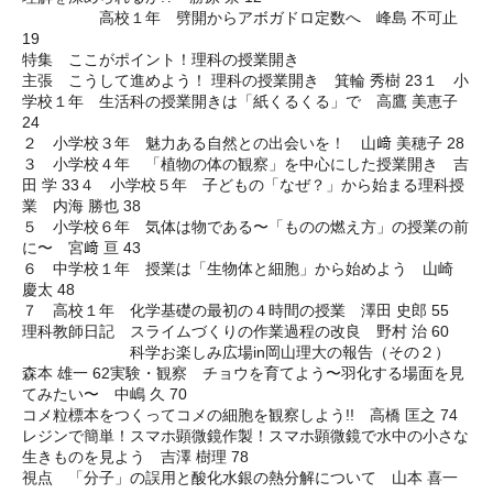
高校１年 劈開からアボガドロ定数へ 峰島 不可止
19
特集 ここがポイント！理科の授業開き
主張 こうして進めよう！ 理科の授業開き 箕輪 秀樹 23１ 小
学校１年 ‌生活科の授業開きは「紙くるくる」で 高鷹 美恵子
24
２ 小学校３年 魅力ある自然との出会いを！ 山﨑 美穂子 28
３ 小学校４年 「植物の体の観察」を中心にした授業開き 吉
田 学 33４ 小学校５年 子どもの「なぜ？」から始まる理科授
業 内海 勝也 38
５ 小学校６年 気体は物である〜「ものの燃え方」の授業の前
に〜 宮﨑 亘 43
６ 中学校１年 授業は「生物体と細胞」から始めよう 山崎
慶太 48
７ 高校１年 化学基礎の最初の４時間の授業 澤田 史郎 55
理科教師日記 スライムづくりの作業過程の改良 野村 治 60
科学お楽しみ広場in岡山理大の報告（その２）
森本 雄一 62実験・観察 チョウを育てよう〜羽化する場面を見
てみたい〜 中嶋 久 70
コメ粒標本をつくってコメの細胞を観察しよう!! 高橋 匡之 74
レジンで簡単！スマホ顕微鏡作製！スマホ顕微鏡で水中の小さな
生きものを見よう 吉澤 樹理 78
視点 「分子」の誤用と酸化水銀の熱分解について 山本 喜一