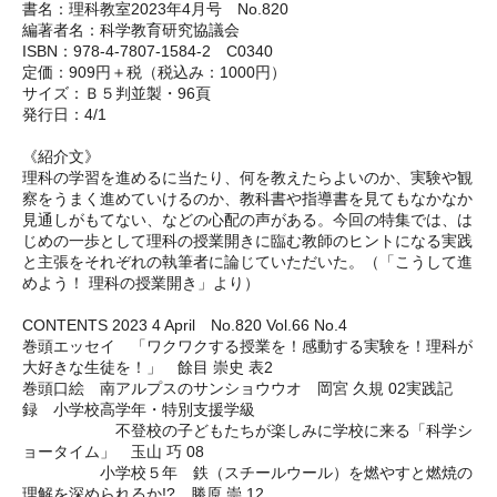
書名：理科教室2023年4月号 No.820
編著者名：科学教育研究協議会
ISBN：978-4-7807-1584-2 C0340
定価：909円＋税（税込み：1000円）
サイズ：Ｂ５判並製・96頁
発行日：4/1
《紹介文》
理科の学習を進めるに当たり、何を教えたらよいのか、実験や観
察をうまく進めていけるのか、教科書や指導書を見てもなかなか
見通しがもてない、などの心配の声がある。今回の特集では、は
じめの一歩として理科の授業開きに臨む教師のヒントになる実践
と主張をそれぞれの執筆者に論じていただいた。（「こうして進
めよう！ 理科の授業開き」より）
CONTENTS 2023 4 April No.820 Vol.66 No.4
巻頭エッセイ 「ワクワクする授業を！感動する実験を！理科が
大好きな生徒を！」 餘目 崇史 表2
巻頭口絵 南アルプスのサンショウウオ 岡宮 久規 02実践記
録 小学校高学年・特別支援学級
不登校の子どもたちが楽しみに学校に来る「科学シ
ョータイム」 玉山 巧 08
小学校５年 鉄（スチールウール）を燃やすと燃焼の
理解を深められるか!? 勝原 崇 12