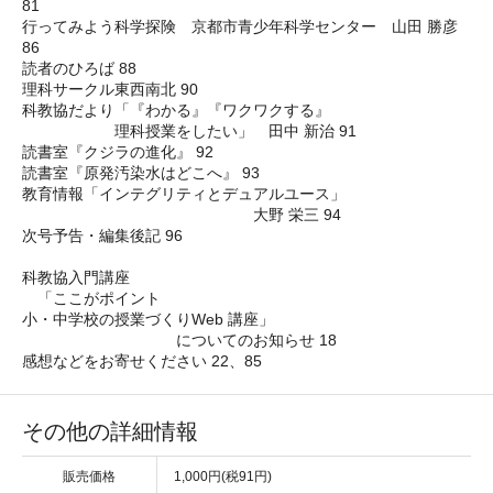
81
行ってみよう科学探険 京都市青少年科学センター 山田 勝彦
86
読者のひろば 88
理科サークル東西南北 90
科教協だより「‌『わかる』『ワクワクする』
理科授業をしたい」 田中 新治 91
読書室『クジラの進化』 92
読書室『原発汚染水はどこへ』 93
教育情報‌「インテグリティとデュアルユース」
大野 栄三 94
次号予告・編集後記 96
科教協入門講座
「‌ここがポイント
小・中学校の授業づくりWeb 講座」
についてのお知らせ 18
感想などをお寄せください 22、85
その他の詳細情報
販売価格
1,000円(税91円)