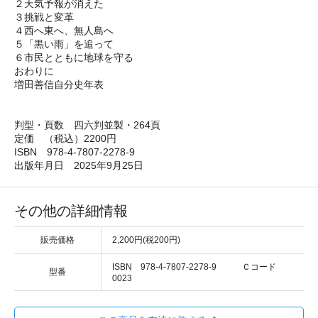
２天気予報が消えた
３挑戦と変革
４西へ東へ、無人島へ
５「黒い雨」を追って
６市民とともに地球を守る
おわりに
増田善信自分史年表
判型・頁数 四六判並製・264頁
定価 （税込）2200円
ISBN 978-4-7807-2278-9
出版年月日 2025年9月25日
その他の詳細情報
販売価格
2,200円(税200円)
ISBN 978-4-7807-2278-9 Ｃコード
型番
0023