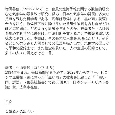
増田善信（1923-2025）は、台風の進路予報に関する数値的研究
など気象学の最前線で研究に励み、日本の気象学の発展に多大な
足跡を残した科学者である。晩年は原爆による「黒い雨」調査に
全力を注ぐ。原爆投下後に降り注いだ放射性物質を含む雨がどれ
ほど広範囲に、どのような影響を与えたのか、被爆者たちの証言
を集めて科学的に裏付け、司法判断を支えることで被爆者認定の
拡大に尽力した。本書は、その長大な人生を克明にたどり、研究
者としての歩みと人間としての信念を描き出す。気象学の歴史か
ら平和の記録まで、また信念を貫いた一人の生涯の記録として、
多くの人々に訴えかける一冊。
著者：小山美砂（コヤマ ミサ）
1994年生まれ。毎日新聞記者を経て、2023年からフリー。ヒロ
シマ原爆投下後に降った「黒い雨」の被害を記録した『「黒い
雨」訴訟』（集英社新書）で第66回JCJ（日本ジャーナリスト会
議）賞。広島市在住。
目次
１気象との出会い