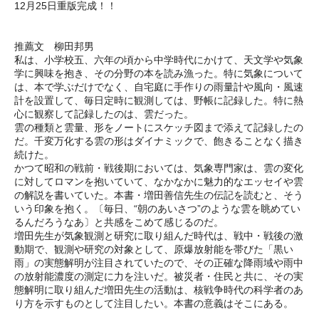
12月25日重版完成！！
推薦文 柳田邦男
私は、小学校五、六年の頃から中学時代にかけて、天文学や気象
学に興味を抱き、その分野の本を読み漁った。特に気象について
は、本で学ぶだけでなく、自宅庭に手作りの雨量計や風向・風速
計を設置して、毎日定時に観測しては、野帳に記録した。特に熱
心に観察して記録したのは、雲だった。
雲の種類と雲量、形をノートにスケッチ図まで添えて記録したの
だ。千変万化する雲の形はダイナミックで、飽きることなく描き
続けた。
かつて昭和の戦前・戦後期においては、気象専門家は、雲の変化
に対してロマンを抱いていて、なかなかに魅力的なエッセイや雲
の解説を書いていた。本書・増田善信先生の伝記を読むと、そう
いう印象を抱く。〔毎日、“朝のあいさつ”のような雲を眺めてい
るんだろうなあ〕と共感をこめて感じるのだ。
増田先生が気象観測と研究に取り組んだ時代は、戦中・戦後の激
動期で、観測や研究の対象として、原爆放射能を帯びた「黒い
雨」の実態解明が注目されていたので、その正確な降雨域や雨中
の放射能濃度の測定に力を注いだ。被災者・住民と共に、その実
態解明に取り組んだ増田先生の活動は、核戦争時代の科学者のあ
り方を示すものとして注目したい。本書の意義はそこにある。