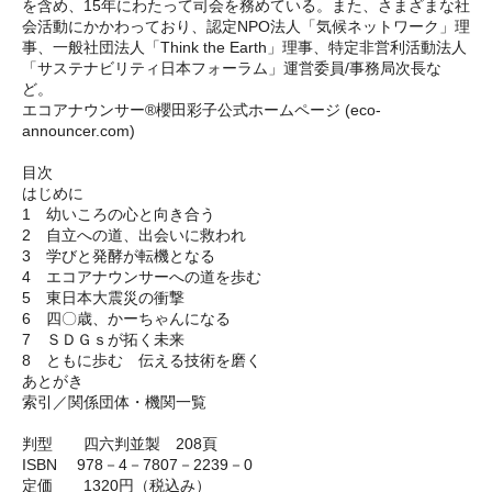
を含め、15年にわたって司会を務めている。また、さまざまな社
会活動にかかわっており、認定NPO法人「気候ネットワーク」理
事、一般社団法人「Think the Earth」理事、特定非営利活動法人
「サステナビリティ日本フォーラム」運営委員/事務局次長な
ど。
エコアナウンサー®櫻田彩子公式ホームページ (eco-
announcer.com)
目次
はじめに
1 幼いころの心と向き合う
2 自立への道、出会いに救われ
3 学びと発酵が転機となる
4 エコアナウンサーへの道を歩む
5 東日本大震災の衝撃
6 四〇歳、かーちゃんになる
7 ＳＤＧｓが拓く未来
8 ともに歩む 伝える技術を磨く
あとがき
索引／関係団体・機関一覧
判型 四六判並製 208頁
ISBN 978－4－7807－2239－0
定価 1320円（税込み）