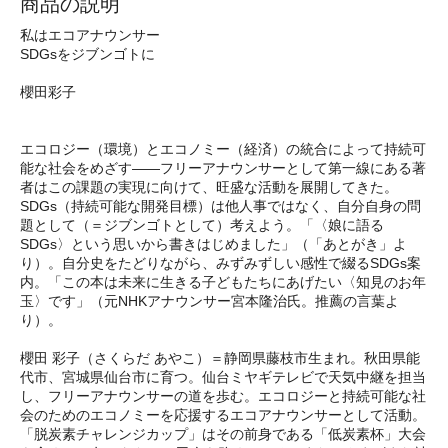
商品の説明
私はエコアナウンサー
SDGsをジブンゴトに
櫻田彩子
エコロジー（環境）とエコノミー（経済）の統合によって持続可
能な社会をめざす――フリーアナウンサーとして第一線にある著
者はこの課題の実現に向けて、旺盛な活動を展開してきた。
SDGs（持続可能な開発目標）は他人事ではなく、自分自身の問
題として（＝ジブンゴトとして）考えよう。「〈娘に語る
SDGs〉という思いから書きはじめました」（「あとがき」よ
り）。自分史をたどりながら、みずみずしい感性で綴るSDGs案
内。「この本は未来に生きる子どもたちにあげたい〈知見のお年
玉〉です」（元NHKアナウンサー宮本隆治氏。推薦の言葉よ
り）。
櫻田 彩子（さくらだ あやこ）＝静岡県藤枝市生まれ。秋田県能
代市、宮城県仙台市に育つ。仙台ミヤギテレビで天気中継を担当
し、フリーアナウンサーの道を歩む。エコロジーと持続可能な社
会のためのエコノミーを応援するエコアナウンサーとして活動。
「脱炭素チャレンジカップ」はその前身である「低炭素杯」大会