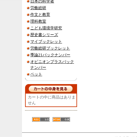
日本の科学者
労働総研
作文と教育
理科教室
こども環境学研究
歴史書シリーズ
マイブックレット
労働総研ブックレット
季論21バックナンバー
オピニオンプラスバック
ナンバー
ペット
カートの中に商品はありま
せん