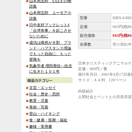
山本周五郎 心ばえの物
語集
山本周五郎 ユーモア小
型番
ISBN 4-880
説集
日中友好ブックレット4
定価
943円(税86
「台湾有事」を起こさせ
販売価格
943円(税86
ないために
成功は偶然が８割 プラ
在庫数
売り切れ中
ンド・ハプスタンス理論
でもっと自由に、もっと
冒険を
日本ホリスティックアニマルケ
気象学者 増田善信―信念
定価：900円／冊
に生きた１０１年
発行年月日：2001年4月17日発
サイズ：Ａ４判 128ページ
文芸・エッセイ
内容紹介
社会・歴史・思想
人間社会とペットとの共存共栄
教育・児童
美術・写真
登山・ハイキング
食・健康・医療・福祉
趣味・実用書