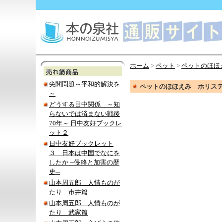
ホーム
>
ペット
>
ペットのほほ
尖閣問題～平和的解決を
ペットのほほえみ ホリス
～
どうする日中関係 ～知
らないでは済まない戦後
70年～ 日中友好ブックレ
ット２
日中友好ブックレット
３ 日本は中国でなにを
したか ─侵略と加害の歴
史─
山本周五郎 人情ものが
たり 市井篇
山本周五郎 人情ものが
たり 武家篇