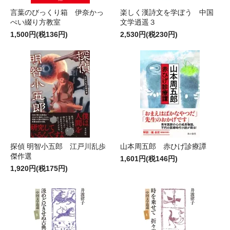
言葉のびっくり箱 伊奈かっ
楽しく漢詩文を学ぼう 中国
ぺい綴り方教室
文学逍遥３
1,500円(税136円)
2,530円(税230円)
探偵 明智小五郎 江戸川乱歩
山本周五郎 赤ひげ診療譚
傑作選
1,601円(税146円)
1,920円(税175円)