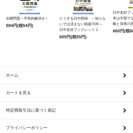
日中友好ブ
本は中国でな
尖閣問題～平和的解決を～
どうする日中関係 ～知らな
略と加害の
いでは済まない戦後70年～
594円(税54円)
日中友好ブックレット２
660円(税6
605円(税55円)
ホーム
カートを見る
特定商取引法に基づく表記
プライバシーポリシー